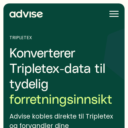
Skip
navigation
H
a
m
b
TRIPLETEX
u
Konverterer
r
g
e
Tripletex-data til
r
tydelig
forretningsinnsikt
Advise kobles direkte til Tripletex
og forvandler dine